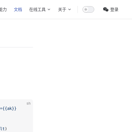
ion
能力
文档
在线工具
关于
登录
sh
={{ak}}
lt
)