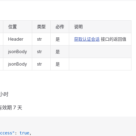
位置
类型
必传
说明
Header
str
是
获取认证会话
接口的返回值
jsonBody
str
是
jsonBody
str
是
 小时
n 有效期 7 天
ccess"
: 
true
,