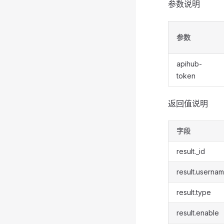
参数说明
参数
apihub-
token
返回值说明
字段
result._id
result.userna
result.type
result.enable