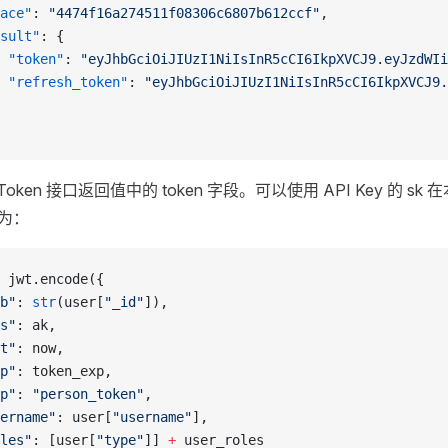
ace"
: 
"4474f16a274511f08306c6807b612ccf"
,
sult"
: {
 "token"
: 
"eyJhbGciOiJIUzI1NiIsInR5cCI6IkpXVCJ9.eyJzdWIi
 "refresh_token"
: 
"eyJhbGciOiJIUzI1NiIsInR5cCI6IkpXVCJ9.
oken 接口返回值中的 token 字段。可以使用 API Key 的 s
式为：
 jwt.encode({
b"
: 
str
(user[
"_id"
]),
s"
: ak,
t"
: now,
p"
: token_exp,
p"
: 
"person_token"
,
ername"
: user[
"username"
],
les"
: [user[
"type"
]] 
+
 user_roles