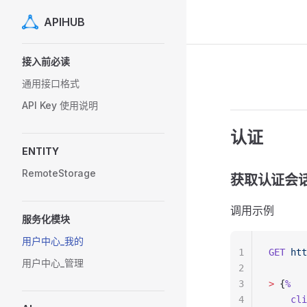
APIHUB
Skip to content
Sidebar Navigation
接入前必读
通用接口格式
API Key 使用说明
认证
ENTITY
RemoteStorage
获取认证会
调用示例
服务化模块
用户中心_我的
1
GET
 htt
用户中心_管理
2
3
>
 {
%
4
    cli