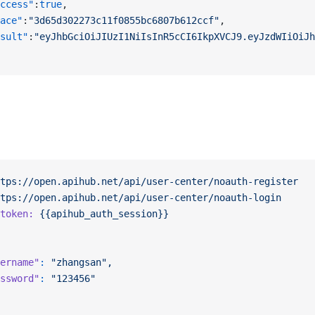
ccess"
:
true
,
ace"
:
"3d65d302273c11f0855bc6807b612ccf"
,
sult"
:
"eyJhbGciOiJIUzI1NiIsInR5cCI6IkpXVCJ9.eyJzdWIiOiJh
tps://open.apihub.net/api/user-center/noauth-register
tps://open.apihub.net/api/user-center/noauth-login
token:
 {{apihub_auth_session}}
ername"
:
 "zhangsan",
ssword"
:
 "123456"