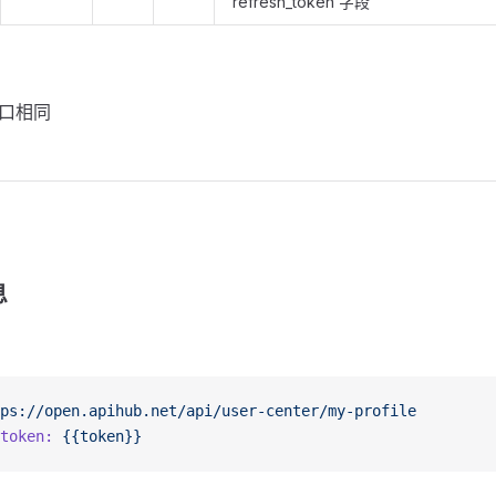
refresh_token 字段
口相同
息
ps://open.apihub.net/api/user-center/my-profile
token:
 {{token}}