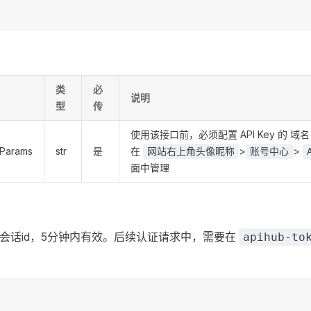
类
必
说明
型
传
使用该接口前，必须配置 API Key 的 域
Params
str
是
在
>
>
网站右上角头像昵称
账号中心
面中管理
为 认证会话id，5分钟内有效。后续认证请求中，需要在
apihub-to