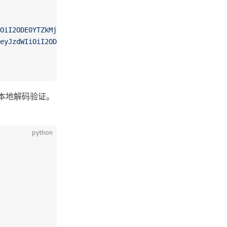
OiI2ODE0YTZkMjllNzhhOGU3ZGQ2OWNkOGUiLCJpc3MiOiI2N2ZjYTdh
eyJzdWIiOiI2ODE0YTZkMjllNzhhOGU3ZGQ2OWNkOGUiLCJpc3MiOiI2
k 在本地解码验证。
python