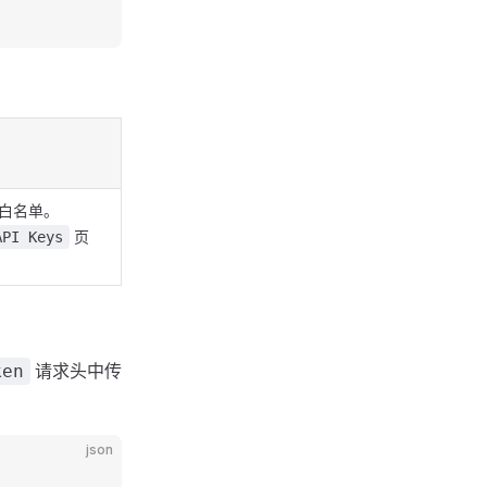
名白名单。
页
API Keys
请求头中传
ken
json