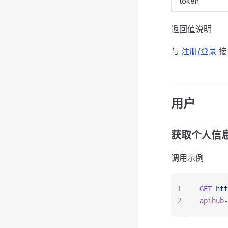
token
返回值说明
与
注册/登录
接
用户
获取个人信
调用示例
1
GET
 htt
2
apihub-