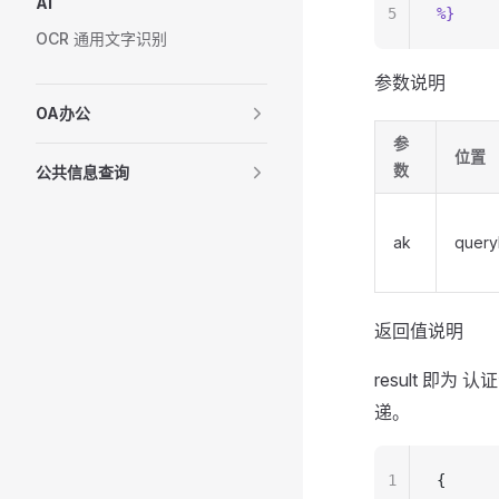
AI
5
%}
OCR 通用文字识别
参数说明
OA办公
参
位置
数
公共信息查询
ak
query
返回值说明
result 即
递。
1
{