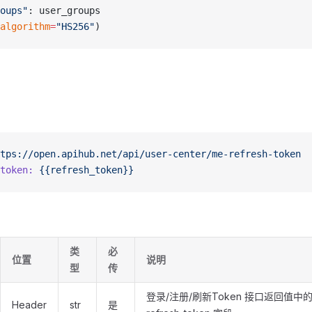
oups"
: user_groups
algorithm
=
"HS256"
)
tps://open.apihub.net/api/user-center/me-refresh-token
token:
 {{refresh_token}}
类
必
位置
说明
型
传
登录/注册/刷新Token 接口返回值中
Header
str
是