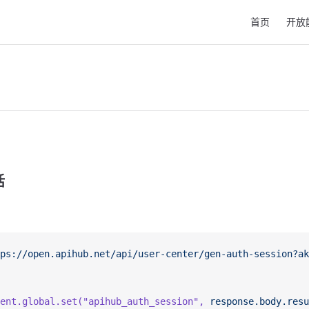
Main Navigat
首页
开放
话
ps://open.apihub.net/api/user-center/gen-auth-session?ak
ent.global.set(
"apihub_auth_session"
,
 response.body.resu