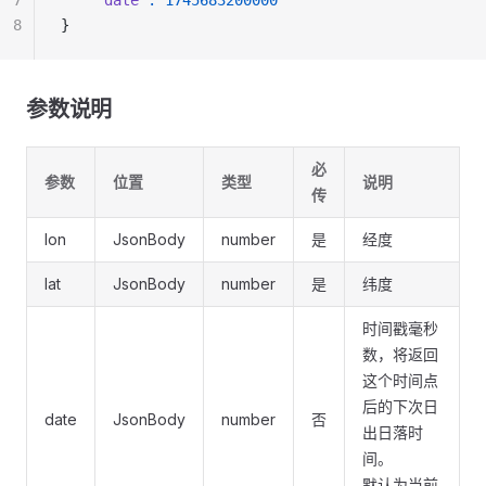
7
    "date"
:
 1745683200000
8
}
参数说明
必
参数
位置
类型
说明
传
lon
JsonBody
number
是
经度
lat
JsonBody
number
是
纬度
时间戳毫秒
数，将返回
这个时间点
后的下次日
date
JsonBody
number
否
出日落时
间。
默认为当前