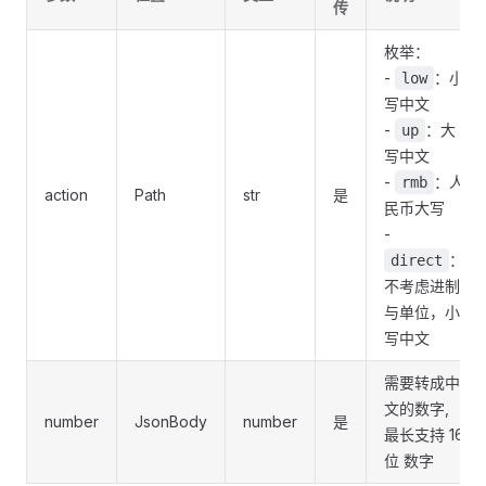
传
枚举：
-
：小
low
写中文
-
：大
up
写中文
-
：人
rmb
action
Path
str
是
民币大写
-
：
direct
不考虑进制
与单位，小
写中文
需要转成中
文的数字,
number
JsonBody
number
是
最长支持 16
位 数字