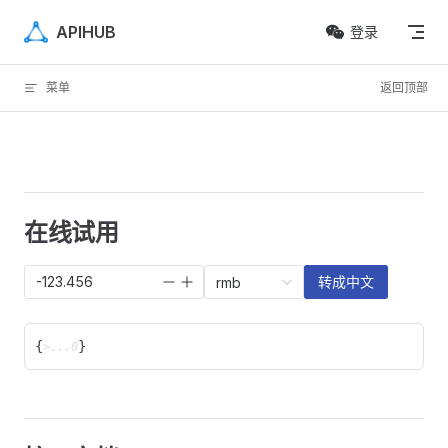
Skip to content
APIHUB
登录
菜单
返回顶部
在线试用
转成中文
rmb
{
}
>...0